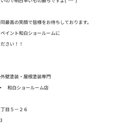
いので明日早いもの勝ちですよ(*^^*)
一同最高の笑顔で皆様をお待ちしております。
ーペイント和白ショールームに
ください！！
の外壁塗装・屋根塗装専門
ント
和白ショールーム店
２丁目５－２６
43