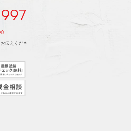
-997
00
とお伝えくださ