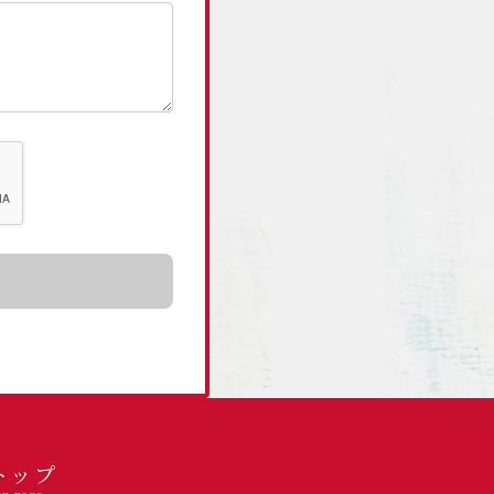
トップ
op page