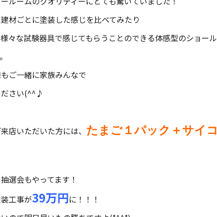
ョールームのクオリティーにとても驚いていました！
に建材ごとに塗装した感じを比べてみたり
、様々な試験器具で感じてもらうことのできる体感型のショー
。
様もご一緒に家族みんなで
ださい(^^♪
たまご１パック＋サイ
ご来店いただいた方には、
！
ラ抽選会もやってます！
39万円
塗装工事が
に！！！