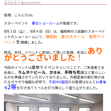
イベント・キャンペーン
雨漏り診断
皆様、こんにちは。
スターペイント
春日ショールーム
の板島です。
カラーシミュレーション
8月３日（土）、8月４日（日）は、福岡県内３店舗のスターペイ
増税前 夏の大セール 夏祭りイ
ントのショールームにて、
を
新着情報
ベント
開催しました。
あり
昨日、本日、イベントに参加して頂いた皆様、本当に
がとうございました
！
運営会社
夏祭りイベント
今回のイベントは
ということで、ご来場者さま
ラムネ
や
ビール
、
か
、
手持ち花火
全員に、
き氷
など夏らしい
ものを準備させていただいておりました。外壁塗装の割引券が当
たるガラガラ抽選も好評で、
午前中1組目
のお客様はなんと
いきな
2等
り
を引き当ててベルを打ち鳴らして盛り上がりました。