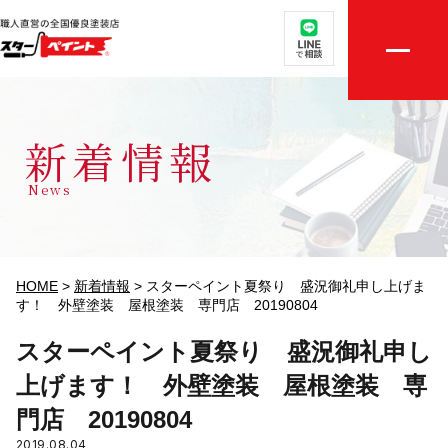
取扱メニュー
店舗案内
新着情報
選ばれる理由
News
外壁・屋根無料診断
施工実績
HOME
>
新着情報
>
スターペイント夏祭り 盛況御礼申し上げま
す！ 外壁塗装 屋根塗装 専門店 20190804
評判の声
スターペイント夏祭り 盛況御礼申し
上げます！ 外壁塗装 屋根塗装 専
初めての方へ
門店 20190804
ご相談・お見積り依頼
2019.08.04