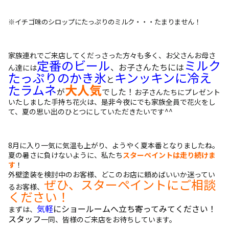
※イチゴ味のシロップにたっぷりのミルク・・・たまりません！
家族連れでご来店してくだっさった方々も多く、お父さんお母さ
定番のビール
ミルク
、お子さんたちには
ん達には
たっぷりのかき氷
キンッキンに冷え
と
た
ラムネ
大人気
が
でした！
お子さんたちにプレゼント
いたしました手持ち花火は、是非今夜にでも家族全員で花火をし
て、夏の思い出のひとつにしていただきたいです^^
8月に入り一気に気温も上がり、ようやく夏本番となりましたね。
夏の暑さに負けないように、私たち
スターペイントは走り続けま
す
！
外壁塗装を検討中のお客様、どこのお店に頼めばいいか迷ってい
ぜひ、スターペイントにご相談
るお客様、
ください！
気軽
にショールームへ立ち寄ってみてください！
まずは、
スタッフ
一同、皆様のご来店をお待ちしています。