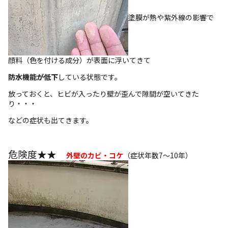
塗膜が熱や紫外線の影響で
顔料（色を付ける成分）が表面に浮いてきて
防水機能が低下
している状態です。
放っておくと、ヒビが入ったり壁が歪んで隙間が空いてきた
り・・・
などの症状も出てきます。
危険度★★
外壁のカビ・コケ
（症状年数7～10年）