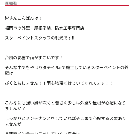
豆知識
雨漏り診断
皆さんこんばんは！
福岡市の外壁・屋根塗装、防水工事専門店
カラーシミュレーション
スターペイントスタッフの利光です!!
新着情報
台風の影響で雨がすごいです！
運営会社
そんな中でもやはりタテイルαで施工しているスターペイントの外
壁は
びくともしません！！雨も物凄くはじいてくれてます！！
こんなにも強い風が吹くと皆さん少しは外壁や屋根が心配になり
ませんか？
しっかりとメンテナンスをしていればそこまで心配する必要あり
ませんが
長期間メンテナンスをしていない場合は