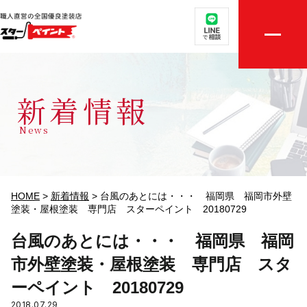
取扱メニュー
店舗案内
新着情報
選ばれる理由
News
外壁・屋根無料診断
施工実績
HOME
>
新着情報
>
台風のあとには・・・ 福岡県 福岡市外壁
塗装・屋根塗装 専門店 スターペイント 20180729
評判の声
台風のあとには・・・ 福岡県 福岡
市外壁塗装・屋根塗装 専門店 スタ
初めての方へ
ーペイント 20180729
ご相談・お見積り依頼
2018.07.29