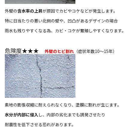
外壁の
含水率の上昇
が原因でカビやコケなどが発生します。
特に日当たりの悪い北側の壁や、凹凸があるデザインの場合
雨水も残りやすくなる為、カビ・コケが繁殖しやすくなります。
危険度★★★
外壁のヒビ割れ
（症状年数10～15年）
素地の膨張収縮に耐えられなくなり、塗膜に割れが生じます。
水分が内部に侵入
し、内部の劣化までも誘発させたり
耐震性を低下させる恐れがあります。