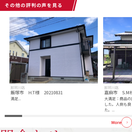
その他の評判の声を見る
那珂川店
那珂川店
飯塚市 H.T様 20210831
嘉麻市 S.M様
満足...
大満足：商品の
した。人側も良
た。...
More