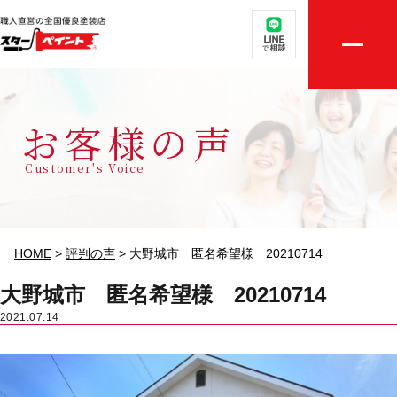
取扱メニュー
店舗案内
お客様の声
選ばれる理由
Customer's Voice
外壁・屋根無料診断
施工実績
HOME
>
評判の声
>
大野城市 匿名希望様 20210714
評判の声
大野城市 匿名希望様 20210714
2021.07.14
初めての方へ
ご相談・お見積り依頼