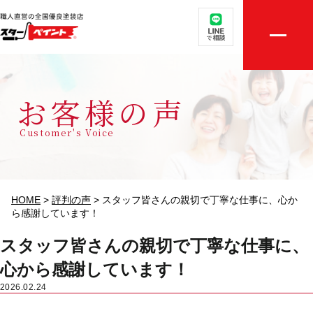
取扱メニュー
店舗案内
お客様の声
選ばれる理由
Customer's Voice
外壁・屋根無料診断
施工実績
HOME
>
評判の声
>
スタッフ皆さんの親切で丁寧な仕事に、心か
ら感謝しています！
評判の声
スタッフ皆さんの親切で丁寧な仕事に、
心から感謝しています！
初めての方へ
2026.02.24
ご相談・お見積り依頼