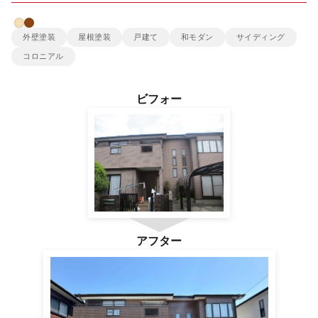
雨漏り診断
外壁塗装
屋根塗装
戸建て
和モダン
サイディング
コロニアル
カラーシミュレーション
ビフォー
新着情報
運営会社
アフター