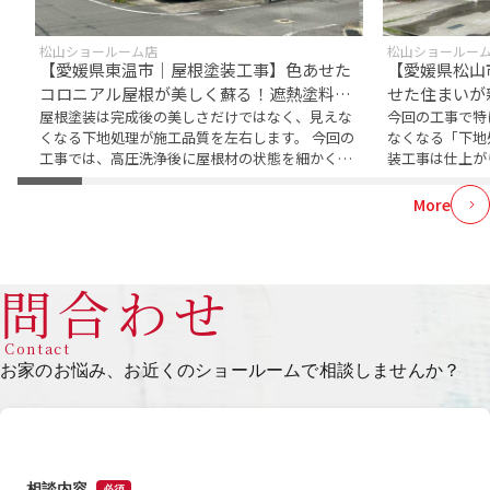
松山ショールーム店
松山ショールー
【愛媛県東温市｜屋根塗装工事】色あせた
【愛媛県松山
コロニアル屋根が美しく蘇る！遮熱塗料
せた住まいが
「キクスイ SPパワーサーモSi」で快適な住
屋根塗装は完成後の美しさだけではなく、見えな
碧・深碧雅で
今回の工事で特
くなる下地処理が施工品質を左右します。 今回の
なくなる「下地
まいへ
工事では、高圧洗浄後に屋根材の状態を細かく確
装工事は仕上が
認し、エポックマイル...
が、実際に建物の
More
問合わせ
Contact
お家のお悩み、お近くのショールームで相談しませんか？
相談内容
必須