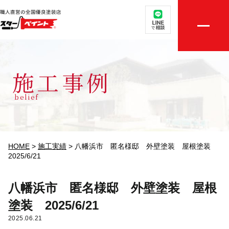
取扱メニュー
店舗案内
施工事例
選ばれる理由
belief
外壁・屋根無料診断
施工実績
HOME
>
施工実績
>
八幡浜市 匿名様邸 外壁塗装 屋根塗装
2025/6/21
評判の声
八幡浜市 匿名様邸 外壁塗装 屋根
初めての方へ
塗装 2025/6/21
2025.06.21
ご相談・お見積り依頼