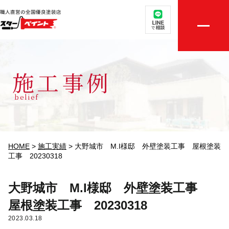
取扱メニュー
店舗案内
施工事例
選ばれる理由
belief
外壁・屋根無料診断
施工実績
HOME
>
施工実績
>
大野城市 M.I様邸 外壁塗装工事 屋根塗装
工事 20230318
評判の声
大野城市 M.I様邸 外壁塗装工事
初めての方へ
屋根塗装工事 20230318
2023.03.18
ご相談・お見積り依頼