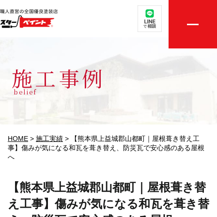
取扱メニュー
店舗案内
施工事例
選ばれる理由
belief
外壁・屋根無料診断
施工実績
HOME
>
施工実績
>
【熊本県上益城郡山都町｜屋根葺き替え工
事】傷みが気になる和瓦を葺き替え、防災瓦で安心感のある屋根
へ
評判の声
【熊本県上益城郡山都町｜屋根葺き替
初めての方へ
え工事】傷みが気になる和瓦を葺き替
ご相談・お見積り依頼