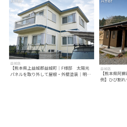
After
After
益城店
【熊本県上益城郡益城町｜F様邸 太陽光
益城店
【熊本県阿蘇
パネルを取り外して屋根・外壁塗装｜明る
例】ひび割れ
く清潔感のある住まいへ】
ング外壁を美